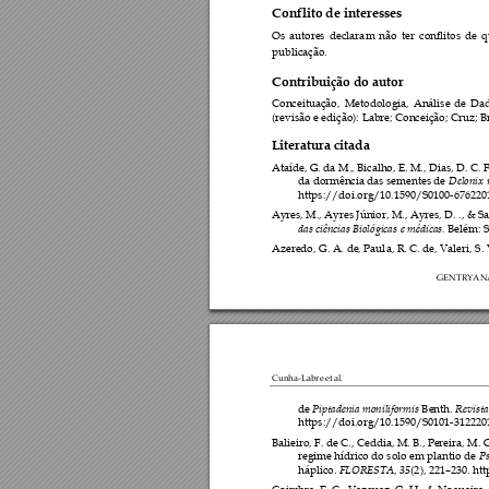
Conflito de interesses 
Os 
autores 
declara
m 
não 
ter 
conflitos 
de 
q
publicação.
Contribuição do autor  
Conceituação, 
Metodologia, 
Análise 
de 
Da
(revisão e edição):
 Labre;
 Conceição; Cruz; B
Literatura citada 
Ataíde, G. da
 M., Bicalho, E. M., Dias, D. 
C. F
Delonix 
da dormência das semen
tes de 
https://doi.org/10
.1590/S010
0-676220
Ayres, M., Ayre
s Júnior, M., Ayres, D. 
., & Sa
das ciências Biológica
s e médicas.
 Belém: 
Azeredo, G. A. 
de, Paul
a, R. C. de, Valeri, 
S. 
GENTRYAN
Cunha-Labre et 
al. 
Piptadenia moniliformis 
Revista
de 
B
enth. 
https://doi.org/10
.1590/S010
1-312220
Balieiro, F. de C., Ce
ddia, M. B., Pereira
, M. 
P
regime hídrico do solo e
m plantio de 
FLORESTA
35
háplico. 
, 
(2
), 221
–
23
0. ht