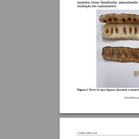
sementes 
foram 
beneficiadas 
manualmente 
instalação dos experime
ntos. 
Figura 1.
 Fruto do tipo legume deiscente e sement
GENTRYAN
Cunha-Labre et 
al. 