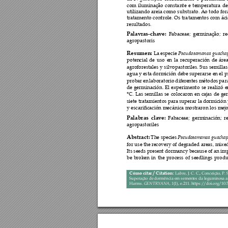
com 
iluminaçã
o 
consta
nte 
e 
temperatura 
de
utilizando areia com
o substra
to. Ao todo fo
tr
atamento 
c
ontrole. 
Os 
tra
tamentos 
co
m 
áci
resultados. 
Palavras-chave:
Fabaceae
; 
germinação; 
r
agropastoris
Pseud
osamanea 
guachap
Resumen:
La especie 
potencial 
de 
uso 
en 
la 
recuperación 
d
e 
áre
agroforestales 
y 
silvopast
oriles. 
Sus 
semillas
agua y 
esta do
rmición debe superarse en 
el p
probar 
en 
laboratorio 
d
iferentes 
métodos 
pa
r
de 
ger
minación. 
El 
experiment
o 
se 
realizó 
e
°C
. 
Las 
se
millas 
se 
colocaron 
e
n 
cajas 
de 
ge
siete tratamientos para 
supera
r la 
dormición 
y escarificación mecá
nica mostraron los 
mejo
Palabras 
clave:
Fabaceae; 
germinación; 
r
agropastoriles
Pseudosamanea guachap
Abstract:
The species 
for use the 
recovery of degraded areas,
mixed
Its seeds present dormancy because of an 
imp
be 
broken 
in 
the 
process 
o
f 
seedlings 
produ
Cómo citar / Citation: 
Labre, J. C. C.
, Conceição, 
P. 
Superação de d
ormência em seme
ntes da legu
minosa a
GENTR
YANA
 1
Harms
. 
,
(1), e.
211
. 
ht
tps://d
oi.org/10.