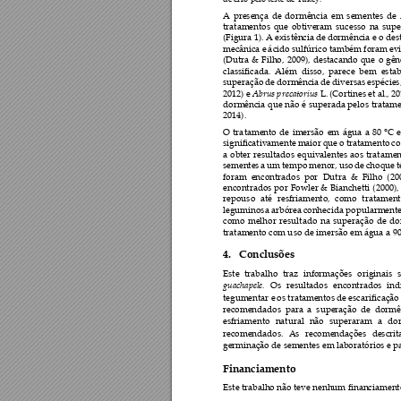
de erro pelo teste de Tukey. 
A 
presença 
de 
dormência
em 
sementes
de 
tratamentos 
que 
obtiveram
sucesso 
na 
supe
(Figura 1). A existência de 
dormênc
ia e o des
mecânica e 
á
cido sul
fúrico também foram 
ev
(Dutra 
& 
Filho, 
2009)
, 
destacando 
que 
o 
gên
classificada. 
Além 
disso, 
parece 
be
m 
estab
superação 
de dormência 
de 
diversa
s 
espécies,
Abrus 
p
recatorius 
2012) 
e 
L.
(Cortines et al., 
20
dormência 
que 
não 
é 
superada 
pelos 
t
ratame
2014)
. 
O 
tra
tamento 
de 
imersão 
em 
água 
a 
80
°C
e
significativamente m
aior 
que 
o 
tratamento 
co
a 
obter 
resultados 
eq
uivalentes 
aos 
trata
men
sementes 
a 
um 
tempo 
menor, 
uso 
de 
choque 
foram 
encontrados 
por
Dutra 
& 
Filho 
(20
encontrados 
por 
Fowler 
&
Bianchetti 
(
2000)
,
repouso 
até 
resfriamento, 
como 
tra
tament
leguminosa arbórea 
conhec
ida popularmente
como 
melhor 
re
sultado 
na 
superaçã
o 
de 
do
tratamento com u
so de imersão em água 
a 9
4.
Conclusões 
Este 
traba
lho 
traz 
informações 
originais 
guachapele. 
Os
resultad
os 
encontrad
os 
ind
tegumentar e 
os tratamentos 
de escarificação
recomendados 
para 
a 
superação 
de 
dormê
esfriamento 
natural 
não 
super
aram 
a 
do
recomendados. 
As 
recomendações 
descrit
germinação de semente
s em labora
tórios e p
Financiamento 
Este trabalho não teve 
nenhum financia
ment