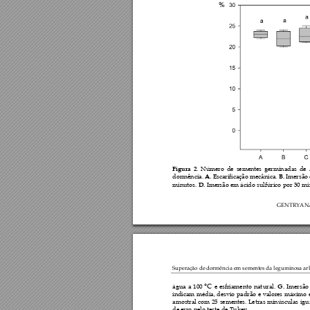
Figura 
2
. 
Número 
de 
sementes 
germinadas 
de 
dormência. 
A.
 Escarificação mecânica. 
B.
 Imersão 
minutos. 
D.
 Imersão em ácido sulfúrico por 30 mi
GENTRYAN
Superação de d
ormência em seme
ntes da leguminosa ar
°C 
água 
a 
100
e 
esfriamento 
nat
ural. 
G.
Imersão
indicam 
média, 
desvio 
padrão 
e 
valores 
máximo 
amostral 
com 
25 
sementes. 
Letras 
minúsculas 
igu