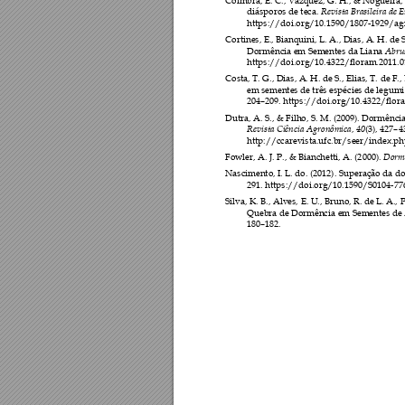
Coimbra, E. C.
, Vazquez, G. H., & Nogueira, 
Revista Brasileira de 
diásporos de teca. 
https://doi.org/10
.1590/1807
-1929/ag
Cortines, E., Bianquini, L.
 A., Dias, A. H. 
de S
Abrus
Dormência em Seme
ntes da Lia
na 
https://doi.org/10
.4322/floram.2011
.0
Costa, T. G., Dias, A. H. 
de S., Elias, T.
 de F.,
em sementes de três e
spécies de legumi
204
–
209. https://doi.org/1
0.4322/flor
Dutra, A. S., &
 Filho, S. M. (2009). Dormência
Revista Ciência Ag
ronômica
40
, 
(3), 427
–
4
http://ccarevista.ufc.br
/seer/index.ph
Dorm
Fowler, A. J. P.,
 & Bianchetti, A. (2
000). 
Nascimento, I. L. do. (2
012). Superação da
 d
291. https://doi.org
/10.15
90/S0104-
77
Silva, K. B., Alves, 
E. U., Bruno, R. de L. A.,
 
Quebra de Dormência 
em Sementes de 
180
–
1
82.