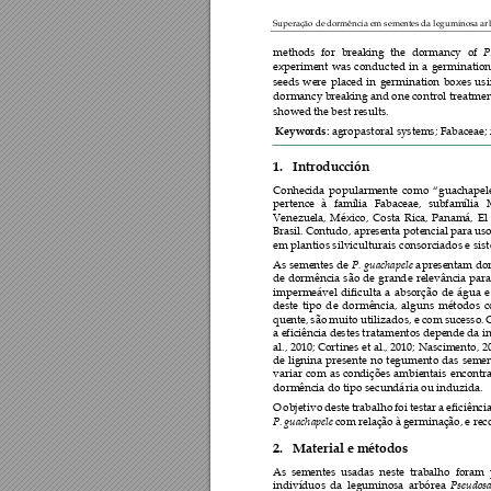
Superação de d
ormência em seme
ntes da leguminosa ar
P
methods 
for 
breaking 
the
dormancy 
of 
experiment 
was 
conducted
in 
a 
germination
seeds 
were 
placed 
in 
germination 
boxes 
us
dormancy breaking and one control treatment
showed the best results.
Keywords: 
agropas
toral systems
; Fabacea
e;
1.
Introducción  
Conhecida 
popularmente 
com
o 
“
guachapele
pertence 
à 
família 
Fabaceae, 
subfamília 
Venezuela, 
México, 
Costa 
Rica, 
Panamá,
E
l 
Brasil. 
Contudo, 
apresenta potencial 
para us
em plantios silvicultura
is consorciados e s
is
P. 
guachapele
As 
sementes 
de 
a
presentam 
do
de 
dormência 
são 
de 
grand
e 
relevância 
pa
ra
impermeável 
dificu
lta 
a
absorção 
de 
água 
e
deste 
tipo 
d
e 
dormência, 
a
lguns 
métodos 
c
quente, 
são 
muito 
utilizad
os, 
e com
 sucesso. 
a eficiência destes tra
tamentos depende da in
al., 2
010; Cortines 
et al.,
 2010; 
Nascimento, 2
de 
lignina 
presente 
n
o 
teg
umento 
da
s 
semen
variar 
com 
as 
condições 
ambientais 
encontr
dormência do tipo secundá
ria ou induzida
.
O 
objet
ivo 
deste 
tra
balho 
foi 
testar 
a 
ef
iciência
P. 
guach
apele
com relação 
à
ger
minação, 
e re
2.
Material e métodos 
As 
sementes 
usadas 
neste
trabalho 
foram 
Pseudos
indivíduos 
da 
leguminosa 
arbórea