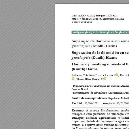
GENTRYANA 2022; Ene-Jun; 1 (1
): e211 
https://doi.org/10.55873/gentryana.v1i1.211 
e-ISSN: 
2961
-2152 
Artigo original 
/ 
Artículo original / Original art
Superação de dormê
ncia em seme
guachapele
 (Kunth) 
Harms
Superación de la dor
mición en se
guachapele
 (Kunth) 
Harms
Dormancy breaking 
in seeds of t
(Kunth) Harms
Juliana 
Cristina 
Cunha 
Labre 
; 
Patríci
1 
; Tiago Böer Breier
 2* 
Programa de Pós-Graduação em Ciências Ambient
1 
Janeiro, Brazil.  
Departamento de Silvicultura, Universidade Feder
2 
Autor de corresponde
ncia:
*
tiagobreier@ufrrj.
Recibido:
Aceptado:
15
/1
0
/2021 
05/
01
/202
Pseudosamanea 
g
uacha
Resumo:
A 
espécie 
nitrogênio 
com 
potencial 
de 
utilização 
em
eucalipto, 
sistemas 
agroflorestais 
e 
siste
impermeabilidade 
do 
tegumento 
à 
água 
e 
e
mudas. 
O 
o
bjetivo 
deste 
trabalho 
foi 
tes
tar 
e
P.
guach
apele
de 
considerando 
o 
percentual 