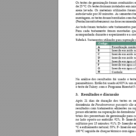
Os tes
tes 
de 
germinaçã
o f
oram 
conduzidos 
e
de 25
°C
. 
Os testes 
formam instalados em 
cai
areia 
la
vada. 
Os 
materiais 
utilizados 
f
oram
autoclavado por 
30 
minutos. As 
sementes fo
montagem, 
os 
testes 
foram 
borrifad
os 
com 
fu
(Pentacloronitrobenze
no) na dose recomend
Ao 
todo 
foram 
testados 
sete 
tra
tamentos 
pa
Para 
cada 
tra
tamento 
fora
m 
m
ontadas 
qu
acompanhada dura
nte o experimento e a 
con
Tabela 1.
 Tratamentos utilizados para superação
Código 
A 
Escarificação mecân
B 
Imersão em ácido su
C 
Imersão em ácido su
D 
Imersão em ácido su
E 
Imersão em água a 8
F 
Imersão em água a 1
G 
Imersão em água a 
H 
Controle 
Na 
análise 
dos 
resultados 
foi 
usado 
o 
teste
paramétricos. Então 
foi usado 
ANOVA
 um 
c
o teste de Tukey, com o 
Programa Bioestat 5
.
3.
Resultados e discussão 
Após 
21
dias 
de 
d
uração 
dos 
testes 
os 
re
Pseudosamanea 
guaxapele
dormência 
de 
são 
a
resultados 
com 
tratame
ntos 
eficientes 
na 
su
pouco eficientes na superação de dormência 
totais 
dos 
percentuais 
d
e 
ger
minação 
para 
c
no 
lado
oposto 
a
o 
e
mbrião: 
92%;
B
- 
Imersã
sulfúrico 
por 
15
minutos: 
9
1%; 
D
- 
Imersão 
e
°C e esfriamento natural; 
55%; F- Imersã
o em
100
°C
 seguida de choque tér
mico com água 