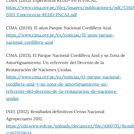
CIMA. (2013). Experiencia REDD+ en el PNCAZ.
https://www.cima.org.pe/files/images/publicaciones/pdf/CIM
2013-Experiencia-REDD-PNCAZ.pdf
CIMA. (2020). 15 años Parque Nacional Cordillera Azul.
https://www.cima.org.pe/es/noticias/15-anos-parque-
nacional-cordillera-azul
CIMA. (2021). El Parque Nacional Cordillera Azul y su Zona de
Amortiguamiento: Un referente del Decenio de la
Restauración de Naciones Unidas.
https://www.cima.org.pe/es/noticias/el-parque-nacional-
cordillera-azul-y-su-zona-de-amortiguamiento-un-
referente-del-decenio-de-la-restauracion-de-naciones-
unidas
INEI. (2012). Resultados definitivos Censo Nacional
Agropecuario 2012.
https://cdn.www.gob.pe/uploads/document/file/4160735/Resu
v=1677079634