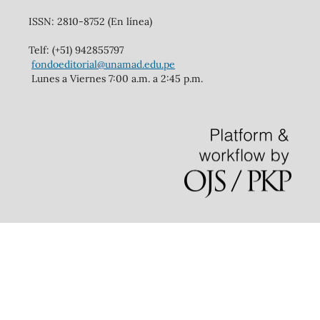
ISSN: 2810-8752 (En línea)
Telf: (+51) 942855797
fondoeditorial@unamad.edu.pe
Lunes a Viernes 7:00 a.m. a 2:45 p.m.