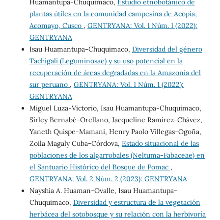
Huamantupa-Chuquimaco,
Estudio etnobotánico de
plantas útiles en la comunidad campesina de Acopia,
Acomayo, Cusco
,
GENTRYANA: Vol. 1 Núm. 1 (2022):
GENTRYANA
Isau Huamantupa-Chuquimaco,
Diversidad del género
Tachigali (Leguminosae) y su uso potencial en la
recuperación de áreas degradadas en la Amazonía del
sur peruano
,
GENTRYANA: Vol. 1 Núm. 1 (2022):
GENTRYANA
Miguel Luza-Victorio, Isau Huamantupa-Chuquimaco,
Sirley Bernabé-Orellano, Jacqueline Ramírez-Chávez,
Yaneth Quispe-Mamani, Henry Paolo Villegas-Ogoña,
Zoila Magaly Cuba-Córdova,
Estado situacional de las
poblaciones de los algarrobales (Neltuma-Fabaceae) en
el Santuario Histórico del Bosque de Pomac
,
GENTRYANA: Vol. 2 Núm. 2 (2023): GENTRYANA
Nayshia A. Huaman-Ovalle, Isau Huamantupa-
Chuquimaco,
Diversidad y estructura de la vegetación
herbácea del sotobosque y su relación con la herbivoría