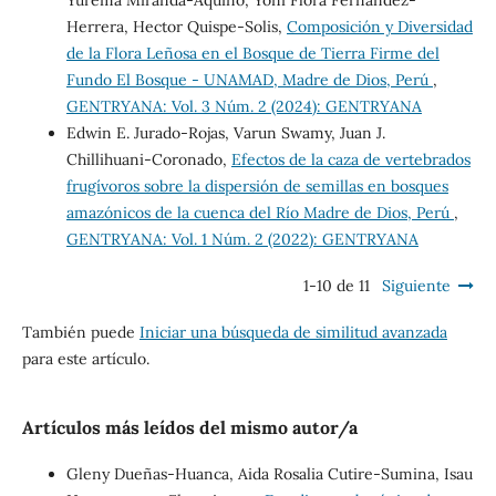
Yurema Miranda-Aquino, Yoni Flora Fernández-
Herrera, Hector Quispe-Solis,
Composición y Diversidad
de la Flora Leñosa en el Bosque de Tierra Firme del
Fundo El Bosque - UNAMAD, Madre de Dios, Perú
,
GENTRYANA: Vol. 3 Núm. 2 (2024): GENTRYANA
Edwin E. Jurado-Rojas, Varun Swamy, Juan J.
Chillihuani-Coronado,
Efectos de la caza de vertebrados
frugívoros sobre la dispersión de semillas en bosques
amazónicos de la cuenca del Río Madre de Dios, Perú
,
GENTRYANA: Vol. 1 Núm. 2 (2022): GENTRYANA
1-10 de 11
Siguiente
También puede
Iniciar una búsqueda de similitud avanzada
para este artículo.
Artículos más leídos del mismo autor/a
Gleny Dueñas-Huanca, Aida Rosalia Cutire-Sumina, Isau