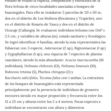
estudio se evaluó la riqueza, composición y estructura de la
flora leñosa de cinco localidades asociadas a bosques de
huarangales. Para ello se instalaron 5 parcelas de 20 x 50 m,
dos en el distrito de Los Molinos (Bocatoma y Trapiche), uno
en el distrito de Rosario de Yauca y dos en el distrito de
Ocucaje (Callango). Se evaluaron individuos leñosos con DAP ≥
2.5 cm, y variables de alturas (m), estado sanitario y fenológico.
Se logró identificar 4 familias, siendo la más representativa las
Fabaceae con 3 especie, Asteraceae (2 sp.), Bignoniaceae (1 sp.)
y Zygophyllaceae (1 sp.), una riqueza de 7 especies de plantas
vasculares, siendo la más abundante:
Acacia macracantha
(16
individuos),
Neltuma chilensis
(13),
Neltuma limensis
(10)
,
Bulnesia retama
(5)
, Pluchea chingoyo
(2) y
Baccharis salicifolia, Tecoma fulva
con 1 ambas. La estructura
de los bosques de huarangales está representada
principalmente por la presencia de individuos de grosores
menores siendo en mayor proporción y frecuencia entre los
13 a 25 cm y alturas entre los 2 a 4 metros. Pocas especies e
individuos se encontraron con altura y diámetros