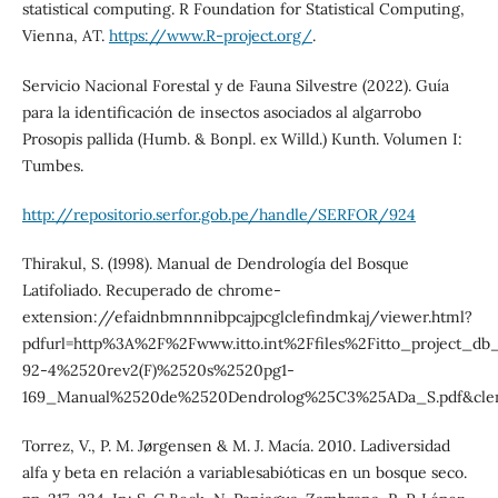
statistical computing. R Foundation for Statistical Computing,
Vienna, AT.
https://www.R-project.org/
.
Servicio Nacional Forestal y de Fauna Silvestre (2022). Guía
para la identificación de insectos asociados al algarrobo
Prosopis pallida (Humb. & Bonpl. ex Willd.) Kunth. Volumen I:
Tumbes.
http://repositorio.serfor.gob.pe/handle/SERFOR/924
Thirakul, S. (1998). Manual de Dendrología del Bosque
Latifoliado. Recuperado de chrome-
extension://efaidnbmnnnibpcajpcglclefindmkaj/viewer.html?
pdfurl=http%3A%2F%2Fwww.itto.int%2Ffiles%2Fitto_project_d
92-4%2520rev2(F)%2520s%2520pg1-
169_Manual%2520de%2520Dendrolog%25C3%25ADa_S.pdf&clen
Torrez, V., P. M. Jørgensen & M. J. Macía. 2010. Ladiversidad
alfa y beta en relación a variablesabióticas en un bosque seco.