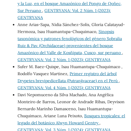
y la Luz, en el bosque Amazónico del Pongo de Qoñec,
Sur Peruano
,
GENTRYANA: Vol. 2 Núm. 1 (2023):
GENTRYANA
Anne Arias-Sapa, Nidia Sánchez-Solis, Gloria Calatayud-
Hermoza, Isau Huamantupa-Chuquimaco,
Sinopsis
taxonómica y patrones fenológicos del género Sobralia
Ruiz & Pav. (Orchidaceae) provenientes del bosque
Amazónico del Valle de Kosñipata, Cusco, sur peruano
,
GENTRYANA: Vol. 2 Núm. 1 (2023): GENTRYANA
Sufer M. Baez-Quispe, Isau Huamantupa-Chuquimaco ,
Rodolfo Vasquez Martinez,
Primer registro del árbol
Drypetes brevipedicellata (Putranjivaceae) en el Perú
,
GENTRYANA: Vol. 4 Núm. 1 (2025): GENTRYANA
Davi Nepomuceno da Silva Machado, Ana Angélica
Monteiro de Barros, Leonor de Andrade Ribas, Deyvison
Bernardo Marinho Damasceno, Isau Huamantupa-
Chuquimaco, Ariane Luna Peixoto,
Bosques tropicales: el
legado del botánico Alwyn Howard Gentry
,
GENTRYANA: Vol. 3 Núm. 1 (2024): GENTRYANA