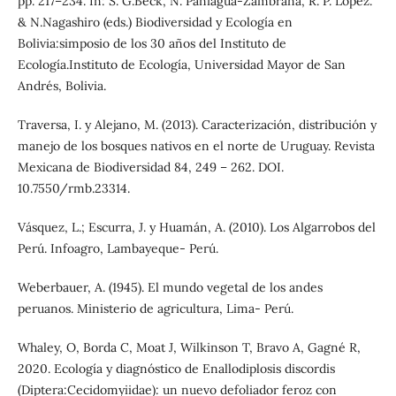
pp. 217–234. In: S. G.Beck, N. Paniagua-Zambrana, R. P. López.
& N.Nagashiro (eds.) Biodiversidad y Ecología en
Bolivia:simposio de los 30 años del Instituto de
Ecología.Instituto de Ecología, Universidad Mayor de San
Andrés, Bolivia.
Traversa, I. y Alejano, M. (2013). Caracterización, distribución y
manejo de los bosques nativos en el norte de Uruguay. Revista
Mexicana de Biodiversidad 84, 249 – 262. DOI.
10.7550/rmb.23314.
Vásquez, L.; Escurra, J. y Huamán, A. (2010). Los Algarrobos del
Perú. Infoagro, Lambayeque- Perú.
Weberbauer, A. (1945). El mundo vegetal de los andes
peruanos. Ministerio de agricultura, Lima- Perú.
Whaley, O, Borda C, Moat J, Wilkinson T, Bravo A, Gagné R,
2020. Ecología y diagnóstico de Enallodiplosis discordis
(Diptera:Cecidomyiidae): un nuevo defoliador feroz con