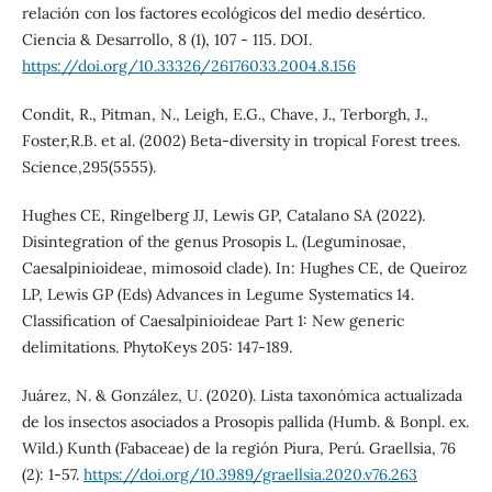
relación con los factores ecológicos del medio desértico.
Ciencia & Desarrollo, 8 (1), 107 - 115. DOI.
https://doi.org/10.33326/26176033.2004.8.156
Condit, R., Pitman, N., Leigh, E.G., Chave, J., Terborgh, J.,
Foster,R.B. et al. (2002) Beta-diversity in tropical Forest trees.
Science,295(5555).
Hughes CE, Ringelberg JJ, Lewis GP, Catalano SA (2022).
Disintegration of the genus Prosopis L. (Leguminosae,
Caesalpinioideae, mimosoid clade). In: Hughes CE, de Queiroz
LP, Lewis GP (Eds) Advances in Legume Systematics 14.
Classification of Caesalpinioideae Part 1: New generic
delimitations. PhytoKeys 205: 147-189.
Juárez, N. & González, U. (2020). Lista taxonómica actualizada
de los insectos asociados a Prosopis pallida (Humb. & Bonpl. ex.
Wild.) Kunth (Fabaceae) de la región Piura, Perú. Graellsia, 76
(2): 1-57.
https://doi.org/10.3989/graellsia.2020.v76.263