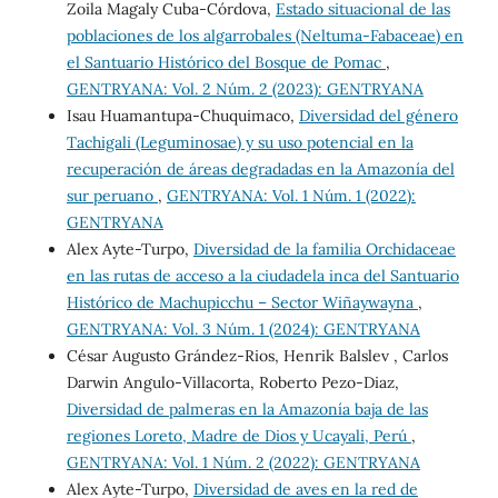
Zoila Magaly Cuba-Córdova,
Estado situacional de las
poblaciones de los algarrobales (Neltuma-Fabaceae) en
el Santuario Histórico del Bosque de Pomac
,
GENTRYANA: Vol. 2 Núm. 2 (2023): GENTRYANA
Isau Huamantupa-Chuquimaco,
Diversidad del género
Tachigali (Leguminosae) y su uso potencial en la
recuperación de áreas degradadas en la Amazonía del
sur peruano
,
GENTRYANA: Vol. 1 Núm. 1 (2022):
GENTRYANA
Alex Ayte-Turpo,
Diversidad de la familia Orchidaceae
en las rutas de acceso a la ciudadela inca del Santuario
Histórico de Machupicchu – Sector Wiñaywayna
,
GENTRYANA: Vol. 3 Núm. 1 (2024): GENTRYANA
César Augusto Grández-Rios, Henrik Balslev , Carlos
Darwin Angulo-Villacorta, Roberto Pezo-Diaz,
Diversidad de palmeras en la Amazonía baja de las
regiones Loreto, Madre de Dios y Ucayali, Perú
,
GENTRYANA: Vol. 1 Núm. 2 (2022): GENTRYANA
Alex Ayte-Turpo,
Diversidad de aves en la red de