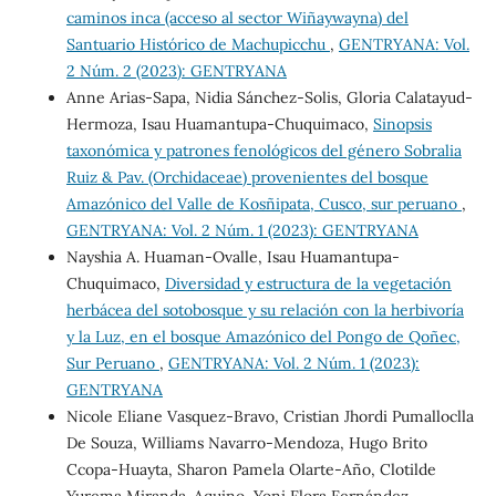
caminos inca (acceso al sector Wiñaywayna) del
Santuario Histórico de Machupicchu
,
GENTRYANA: Vol.
2 Núm. 2 (2023): GENTRYANA
Anne Arias-Sapa, Nidia Sánchez-Solis, Gloria Calatayud-
Hermoza, Isau Huamantupa-Chuquimaco,
Sinopsis
taxonómica y patrones fenológicos del género Sobralia
Ruiz & Pav. (Orchidaceae) provenientes del bosque
Amazónico del Valle de Kosñipata, Cusco, sur peruano
,
GENTRYANA: Vol. 2 Núm. 1 (2023): GENTRYANA
Nayshia A. Huaman-Ovalle, Isau Huamantupa-
Chuquimaco,
Diversidad y estructura de la vegetación
herbácea del sotobosque y su relación con la herbivoría
y la Luz, en el bosque Amazónico del Pongo de Qoñec,
Sur Peruano
,
GENTRYANA: Vol. 2 Núm. 1 (2023):
GENTRYANA
Nicole Eliane Vasquez-Bravo, Cristian Jhordi Pumalloclla
De Souza, Williams Navarro-Mendoza, Hugo Brito
Ccopa-Huayta, Sharon Pamela Olarte-Año, Clotilde