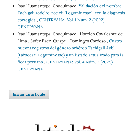
Isau Huamantupa-Chuquimaco,
Validación del nombre
Tachigali rodolfo-rocioii (Leguminosae), con la diagnosis
corregida
,
GENTRYANA: Vol. 1 Núm. 2 (2022):
GENTRYANA
Isau Huamantupa-Chuquimaco , Haroldo Cavalcante de
Lima , Sufer Baez-Quispe , Domingos Cardoso ,
Cuatro
nuevos registros del género arbóreo Tachigali Aubl.
(Fabaceae-Leguminosae) y un listado actualizado para la
flora peruana
,
GENTRYANA: Vol. 4 Núm. 2 (2025):
GENTRYANA
Enviar un artículo