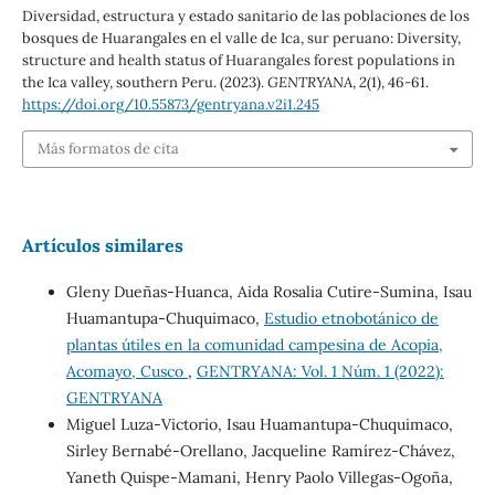
Diversidad, estructura y estado sanitario de las poblaciones de los
bosques de Huarangales en el valle de Ica, sur peruano: Diversity,
structure and health status of Huarangales forest populations in
the Ica valley, southern Peru. (2023).
GENTRYANA
,
2
(1), 46-61.
https://doi.org/10.55873/gentryana.v2i1.245
Más formatos de cita
Artículos similares
Gleny Dueñas-Huanca, Aida Rosalia Cutire-Sumina, Isau
Huamantupa-Chuquimaco,
Estudio etnobotánico de
plantas útiles en la comunidad campesina de Acopia,
Acomayo, Cusco
,
GENTRYANA: Vol. 1 Núm. 1 (2022):
GENTRYANA
Miguel Luza-Victorio, Isau Huamantupa-Chuquimaco,
Sirley Bernabé-Orellano, Jacqueline Ramírez-Chávez,
Yaneth Quispe-Mamani, Henry Paolo Villegas-Ogoña,