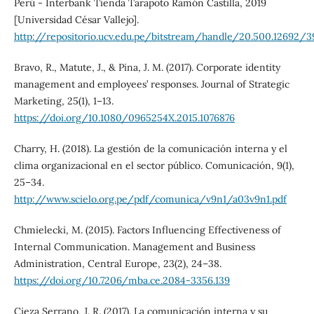
Perú - Interbank Tienda Tarapoto Ramón Castilla, 2019
[Universidad César Vallejo].
http://repositorio.ucv.edu.pe/bitstream/handle/20.500.12692
Bravo, R., Matute, J., & Pina, J. M. (2017). Corporate identity
management and employees’ responses. Journal of Strategic
Marketing, 25(1), 1–13.
https://doi.org/10.1080/0965254X.2015.1076876
Charry, H. (2018). La gestión de la comunicación interna y el
clima organizacional en el sector público. Comunicación, 9(1),
25–34.
http://www.scielo.org.pe/pdf/comunica/v9n1/a03v9n1.pdf
Chmielecki, M. (2015). Factors Influencing Effectiveness of
Internal Communication. Management and Business
Administration, Central Europe, 23(2), 24–38.
https://doi.org/10.7206/mba.ce.2084-3356.139
Cieza Serrano, J. R. (2017). La comunicación interna y su