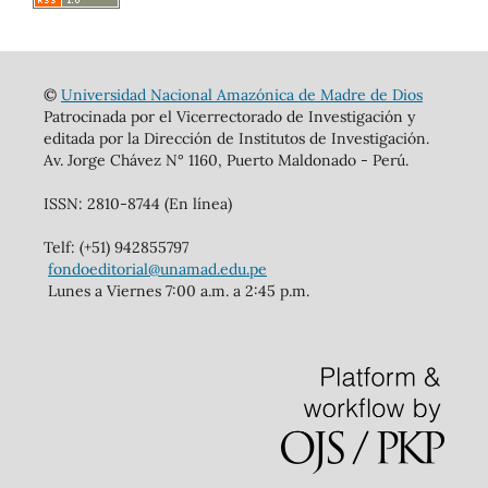
©
Universidad Nacional Amazónica de Madre de Dios
Patrocinada por el Vicerrectorado de Investigación y
editada por la Dirección de Institutos de Investigación.
Av. Jorge Chávez N° 1160, Puerto Maldonado - Perú.
ISSN: 2810-8744 (En línea)
Telf: (+51) 942855797
fondoeditorial@unamad.edu.pe
Lunes a Viernes 7:00 a.m. a 2:45 p.m.