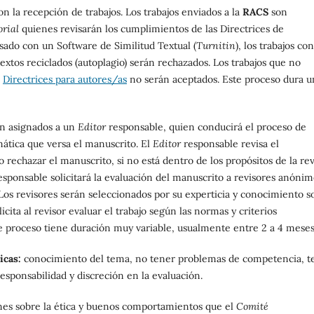
on la recepción de trabajos. Los trabajos enviados a la
RACS
son
orial
quienes revisarán los cumplimientos de las Directrices de
isado con un Software de Similitud Textual (
Turnitin
), los trabajos con
extos reciclados (autoplagio) serán rechazados. Los trabajos que no
s
Directrices para autores/as
no serán aceptados. Este proceso dura u
án asignados a un
Editor
responsable, quien conducirá el proceso de
mática que versa el manuscrito. El
Editor
responsable revisa el
rechazar el manuscrito, si no está dentro de los propósitos de la rev
sponsable solicitará la evaluación del manuscrito a revisores anónim
 Los revisores serán seleccionados por su experticia y conocimiento s
licita al revisor evaluar el trabajo según las normas y criterios
ste proceso tiene duración muy variable, usualmente entre 2 a 4 meses
icas:
conocimiento del tema, no tener problemas de competencia, t
sponsabilidad y discreción en la evaluación.
nes sobre la ética y buenos comportamientos que el
Comité