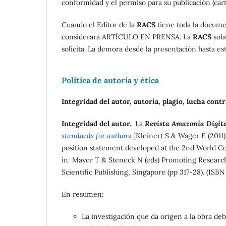
conformidad y el permiso para su publicación (cart
Cuando el Editor de la
RACS
tiene toda la documen
considerará ARTÍCULO EN PRENSA. La
RACS
sola
solicita. La demora desde la presentación hasta es
Política de autoría y ética
Integridad del autor, autoría, plagio, lucha cont
Integridad del autor.
La
Rev
ista Amazonía Digit
standards for authors
[Kleinert S & Wager E (2011)
position statement developed at the 2nd World Co
in: Mayer T & Steneck N (eds) Promoting Research
Scientific Publishing, Singapore (pp 317-28). (ISB
En resumen:
La investigación que da origen a la obra de