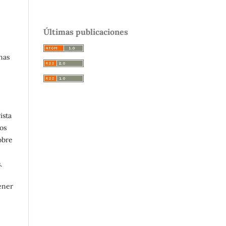
Últimas publicaciones
nas
ista
os
obre
.
ener