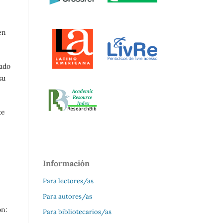
en
cado
su
te
Información
Para lectores/as
Para autores/as
ón:
Para bibliotecarios/as