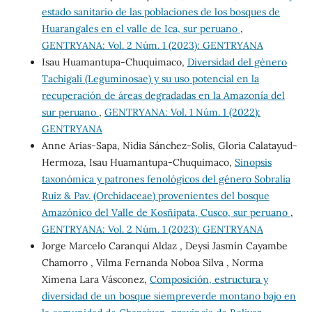
estado sanitario de las poblaciones de los bosques de
Huarangales en el valle de Ica, sur peruano
,
GENTRYANA: Vol. 2 Núm. 1 (2023): GENTRYANA
Isau Huamantupa-Chuquimaco,
Diversidad del género
Tachigali (Leguminosae) y su uso potencial en la
recuperación de áreas degradadas en la Amazonía del
sur peruano
,
GENTRYANA: Vol. 1 Núm. 1 (2022):
GENTRYANA
Anne Arias-Sapa, Nidia Sánchez-Solis, Gloria Calatayud-
Hermoza, Isau Huamantupa-Chuquimaco,
Sinopsis
taxonómica y patrones fenológicos del género Sobralia
Ruiz & Pav. (Orchidaceae) provenientes del bosque
Amazónico del Valle de Kosñipata, Cusco, sur peruano
,
GENTRYANA: Vol. 2 Núm. 1 (2023): GENTRYANA
Jorge Marcelo Caranqui Aldaz , Deysi Jasmín Cayambe
Chamorro , Vilma Fernanda Noboa Silva , Norma
Ximena Lara Vásconez,
Composición, estructura y
diversidad de un bosque siempreverde montano bajo en