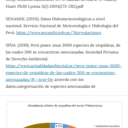
Huari 1%3B Lyonia 3(2) 2003(273-282).pdf
SENAMHI. (2020). Datos Hidrometeorológicos a nivel
nacional. Servicio Nacional de Meteorología e Hidrología del
Perú.
https://www.senamhi.gob.pe/?&p=estaciones
SPDA. (2019). Perú posee unas 3000 especies de orquídeas, de
las cuales 300 se encuentran amenazadas. Sociedad Peruana
de Derecho Ambiental.
https://www.actualidadambiental.pe/peru-posee-unas-3000-
especies-de-orquideas-de-las-cuales-300-se-encuentran-
amenazadas/#:~:text=De
acuerdo con los
datos,categorización de especies amenazadas de