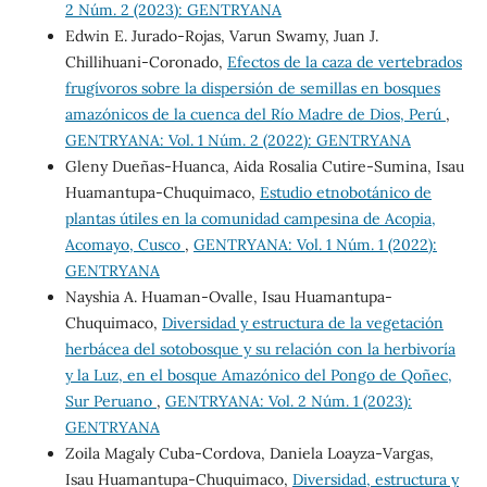
2 Núm. 2 (2023): GENTRYANA
Edwin E. Jurado-Rojas, Varun Swamy, Juan J.
Chillihuani-Coronado,
Efectos de la caza de vertebrados
frugívoros sobre la dispersión de semillas en bosques
amazónicos de la cuenca del Río Madre de Dios, Perú
,
GENTRYANA: Vol. 1 Núm. 2 (2022): GENTRYANA
Gleny Dueñas-Huanca, Aida Rosalia Cutire-Sumina, Isau
Huamantupa-Chuquimaco,
Estudio etnobotánico de
plantas útiles en la comunidad campesina de Acopia,
Acomayo, Cusco
,
GENTRYANA: Vol. 1 Núm. 1 (2022):
GENTRYANA
Nayshia A. Huaman-Ovalle, Isau Huamantupa-
Chuquimaco,
Diversidad y estructura de la vegetación
herbácea del sotobosque y su relación con la herbivoría
y la Luz, en el bosque Amazónico del Pongo de Qoñec,
Sur Peruano
,
GENTRYANA: Vol. 2 Núm. 1 (2023):
GENTRYANA
Zoila Magaly Cuba-Cordova, Daniela Loayza-Vargas,
Isau Huamantupa-Chuquimaco,
Diversidad, estructura y