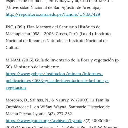
especies de orquídeas, en Winaywayna, Cusco, 2013-2014
[Universidad Nacional de San Agustín de Arequipa].
http://repositorio.unsa.edu.pe/handle/UNSA/429
INC. (1991). Plan Maestro del Santuario Histórico de
Machupicchu 1998 – 2003. Cusco, Perú. (1.a ed.). Instituto
Nacional de Recursos Naturales e Instituto Nacional de
Cultura.
MINAM. (2015). Guía de inventario de la flora y vegetación (p.
50). Ministerio del Ambiente.
https://www.gob.pe/institucion/minam/informes-
publicaciones/2683-guia-de-inventario-de-la-flora-y-
vegetacion
Moscoso, D., Salinas, N., & Nauray, W. (2003). La Familia
Orchidaceae L. en Wiñay-Wayna, Santuario Histórico de
Machu Picchu. Lyonia, 3(2), 273-282.
https://www.lyonia.org/Archives/Lyonia
3(2) 2003(145-
308)/Moscoso Zambrano, D., N. Salinas Revilla & W. Nauray