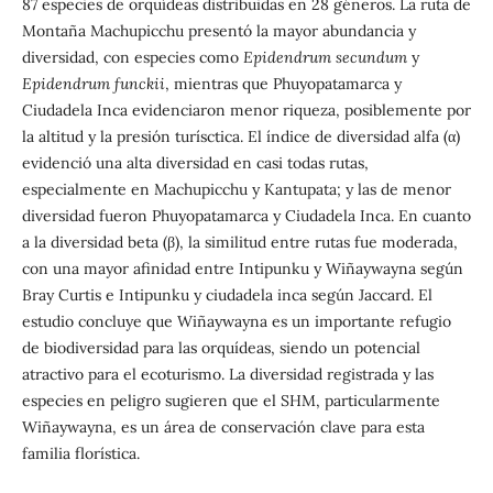
87 especies de orquídeas distribuidas en 28 géneros. La ruta de
Montaña Machupicchu presentó la mayor abundancia y
diversidad, con especies como
Epidendrum secundum
y
Epidendrum funckii
, mientras que Phuyopatamarca y
Ciudadela Inca evidenciaron menor riqueza, posiblemente por
la altitud y la presión turísctica. El índice de diversidad alfa (α)
evidenció una alta diversidad en casi todas rutas,
especialmente en Machupicchu y Kantupata; y las de menor
diversidad fueron Phuyopatamarca y Ciudadela Inca. En cuanto
a la diversidad beta (β), la similitud entre rutas fue moderada,
con una mayor afinidad entre Intipunku y Wiñaywayna según
Bray Curtis e Intipunku y ciudadela inca según Jaccard. El
estudio concluye que Wiñaywayna es un importante refugio
de biodiversidad para las orquídeas, siendo un potencial
atractivo para el ecoturismo. La diversidad registrada y las
especies en peligro sugieren que el SHM, particularmente
Wiñaywayna, es un área de conservación clave para esta
familia florística.