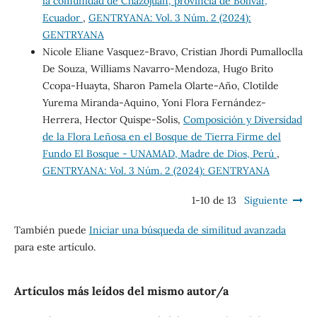
la comunidad de Chazojuan, provincia de Bolivar,
Ecuador
,
GENTRYANA: Vol. 3 Núm. 2 (2024):
GENTRYANA
Nicole Eliane Vasquez-Bravo, Cristian Jhordi Pumalloclla
De Souza, Williams Navarro-Mendoza, Hugo Brito
Ccopa-Huayta, Sharon Pamela Olarte-Año, Clotilde
Yurema Miranda-Aquino, Yoni Flora Fernández-
Herrera, Hector Quispe-Solis,
Composición y Diversidad
de la Flora Leñosa en el Bosque de Tierra Firme del
Fundo El Bosque - UNAMAD, Madre de Dios, Perú
,
GENTRYANA: Vol. 3 Núm. 2 (2024): GENTRYANA
1-10 de 13
Siguiente
También puede
Iniciar una búsqueda de similitud avanzada
para este artículo.
Artículos más leídos del mismo autor/a