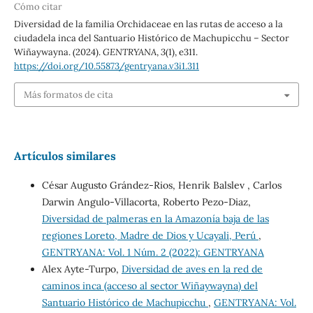
Cómo citar
Diversidad de la familia Orchidaceae en las rutas de acceso a la
ciudadela inca del Santuario Histórico de Machupicchu – Sector
Wiñaywayna. (2024).
GENTRYANA
,
3
(1), e311.
https://doi.org/10.55873/gentryana.v3i1.311
Más formatos de cita
Artículos similares
César Augusto Grández-Rios, Henrik Balslev , Carlos
Darwin Angulo-Villacorta, Roberto Pezo-Diaz,
Diversidad de palmeras en la Amazonía baja de las
regiones Loreto, Madre de Dios y Ucayali, Perú
,
GENTRYANA: Vol. 1 Núm. 2 (2022): GENTRYANA
Alex Ayte-Turpo,
Diversidad de aves en la red de
caminos inca (acceso al sector Wiñaywayna) del
Santuario Histórico de Machupicchu
,
GENTRYANA: Vol.