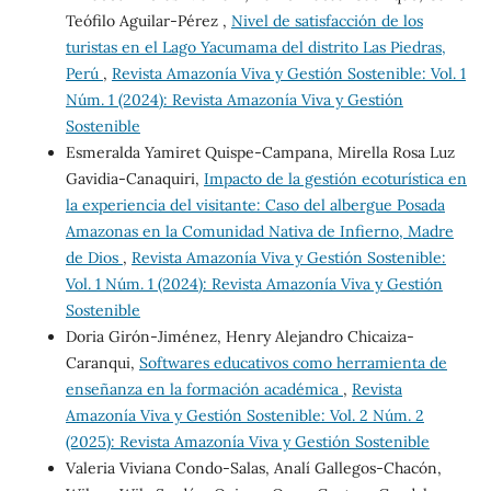
Teófilo Aguilar-Pérez ,
Nivel de satisfacción de los
turistas en el Lago Yacumama del distrito Las Piedras,
Perú
,
Revista Amazonía Viva y Gestión Sostenible: Vol. 1
Núm. 1 (2024): Revista Amazonía Viva y Gestión
Sostenible
Esmeralda Yamiret Quispe-Campana, Mirella Rosa Luz
Gavidia-Canaquiri,
Impacto de la gestión ecoturística en
la experiencia del visitante: Caso del albergue Posada
Amazonas en la Comunidad Nativa de Infierno, Madre
de Dios
,
Revista Amazonía Viva y Gestión Sostenible:
Vol. 1 Núm. 1 (2024): Revista Amazonía Viva y Gestión
Sostenible
Doria Girón-Jiménez, Henry Alejandro Chicaiza-
Caranqui,
Softwares educativos como herramienta de
enseñanza en la formación académica
,
Revista
Amazonía Viva y Gestión Sostenible: Vol. 2 Núm. 2
(2025): Revista Amazonía Viva y Gestión Sostenible
Valeria Viviana Condo-Salas, Analí Gallegos-Chacón,