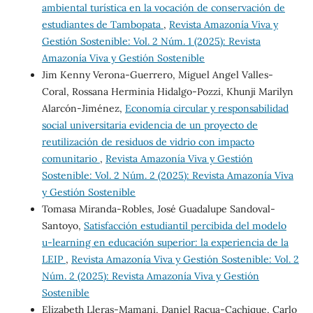
ambiental turística en la vocación de conservación de
estudiantes de Tambopata
,
Revista Amazonía Viva y
Gestión Sostenible: Vol. 2 Núm. 1 (2025): Revista
Amazonía Viva y Gestión Sostenible
Jim Kenny Verona-Guerrero, Miguel Angel Valles-
Coral, Rossana Herminia Hidalgo-Pozzi, Khunji Marilyn
Alarcón-Jiménez,
Economía circular y responsabilidad
social universitaria evidencia de un proyecto de
reutilización de residuos de vidrio con impacto
comunitario
,
Revista Amazonía Viva y Gestión
Sostenible: Vol. 2 Núm. 2 (2025): Revista Amazonía Viva
y Gestión Sostenible
Tomasa Miranda-Robles, José Guadalupe Sandoval-
Santoyo,
Satisfacción estudiantil percibida del modelo
u-learning en educación superior: la experiencia de la
LEIP
,
Revista Amazonía Viva y Gestión Sostenible: Vol. 2
Núm. 2 (2025): Revista Amazonía Viva y Gestión
Sostenible
Elizabeth Lleras-Mamani, Daniel Racua-Cachique, Carlo