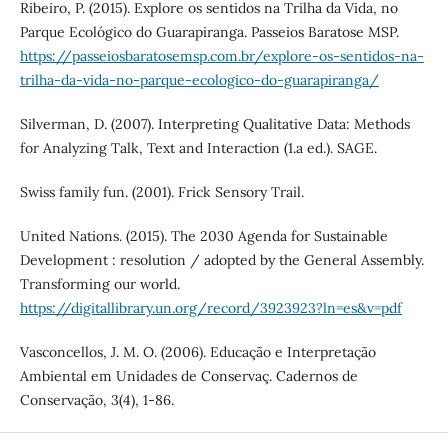
Ribeiro, P. (2015). Explore os sentidos na Trilha da Vida, no
Parque Ecológico do Guarapiranga. Passeios Baratose MSP.
https://passeiosbaratosemsp.com.br/explore-os-sentidos-na-
trilha-da-vida-no-parque-ecologico-do-guarapiranga/
Silverman, D. (2007). Interpreting Qualitative Data: Methods
for Analyzing Talk, Text and Interaction (1.a ed.). SAGE.
Swiss family fun. (2001). Frick Sensory Trail.
United Nations. (2015). The 2030 Agenda for Sustainable
Development : resolution / adopted by the General Assembly.
Transforming our world.
https://digitallibrary.un.org/record/3923923?ln=es&v=pdf
Vasconcellos, J. M. O. (2006). Educação e Interpretação
Ambiental em Unidades de Conservaç. Cadernos de
Conservação, 3(4), 1-86.