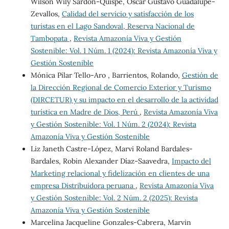
Wilson Wily Sardón-Quispe, Oscar Gustavo Guadalupe-
Zevallos,
Calidad del servicio y satisfacción de los
turistas en el Lago Sandoval, Reserva Nacional de
Tambopata
,
Revista Amazonía Viva y Gestión
Sostenible: Vol. 1 Núm. 1 (2024): Revista Amazonía Viva y
Gestión Sostenible
Mónica Pilar Tello-Aro , Barrientos, Rolando,
Gestión de
la Dirección Regional de Comercio Exterior y Turismo
(DIRCETUR) y su impacto en el desarrollo de la actividad
turística en Madre de Dios, Perú
,
Revista Amazonía Viva
y Gestión Sostenible: Vol. 1 Núm. 2 (2024): Revista
Amazonía Viva y Gestión Sostenible
Liz Janeth Castre-López, Marvi Roland Bardales-
Bardales, Robin Alexander Díaz-Saavedra,
Impacto del
Marketing relacional y fidelización en clientes de una
empresa Distribuidora peruana
,
Revista Amazonía Viva
y Gestión Sostenible: Vol. 2 Núm. 2 (2025): Revista
Amazonía Viva y Gestión Sostenible
Marcelina Jacqueline Gonzales-Cabrera, Marvin