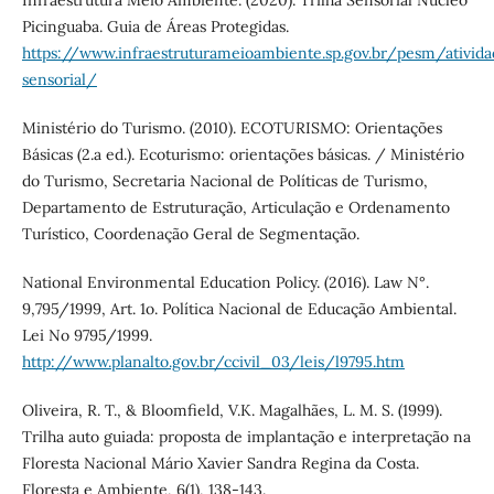
Picinguaba. Guia de Áreas Protegidas.
https://www.infraestruturameioambiente.sp.gov.br/pesm/ativida
sensorial/
Ministério do Turismo. (2010). ECOTURISMO: Orientações
Básicas (2.a ed.). Ecoturismo: orientações básicas. / Ministério
do Turismo, Secretaria Nacional de Políticas de Turismo,
Departamento de Estruturação, Articulação e Ordenamento
Turístico, Coordenação Geral de Segmentação.
National Environmental Education Policy. (2016). Law N°.
9,795/1999, Art. 1o. Política Nacional de Educação Ambiental.
Lei No 9795/1999.
http://www.planalto.gov.br/ccivil_03/leis/l9795.htm
Oliveira, R. T., & Bloomfield, V.K. Magalhães, L. M. S. (1999).
Trilha auto guiada: proposta de implantação e interpretação na
Floresta Nacional Mário Xavier Sandra Regina da Costa.
Floresta e Ambiente, 6(1), 138-143.