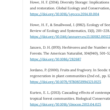
Howe, H. F. (2014). Diversity Storage: Implications
and restoration. Global Ecology and Conservation
https://doi.org/10.1016/j.gecco.2014.10.004
Howe, H. F., & Smallwood, J. (1982). Ecology of Se
Review of Ecology and Systematics, 13(1), 201–228.
https://doi.org/10.1146/annurev.es.13.110182.0012
Janzen, D. H. (1970). Herbivores and the Number o
Forests. The American Naturalist, 104(940), 501–5
https://doi.org/10.1086/282687
Jordano, P. (2000). Fruits and frugivory. In Seeds: 
regeneration in plant communities (2nd ed., pp. 1
https://doi.org/10.1079/9780851994321.0125
Kurten, E. L. (2013). Cascading effects of conte
tropical forest communities. Biological Conservati
https://doi.org/10.1016/j.biocon.2013.04.025