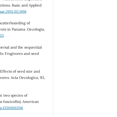
ctions. Basic and Applied
baae.2012.02.006
scatterhoarding of
ents in Panama. Oecologia,
325
ispersal and the sequential
In Frugivores and seed
. Effects of seed size and
vores. Acta Oecologica, 93,
in two species of
s fuscicollis). American
jp.1350100206