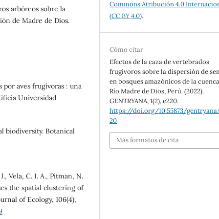
Commons Atribución 4.0 Internacio
ros arbóreos sobre la
(CC BY 4.0)
.
gión de Madre de Dios.
Cómo citar
Efectos de la caza de vertebrados
frugívoros sobre la dispersión de se
en bosques amazónicos de la cuenca
s por aves frugívoras : una
Río Madre de Dios, Perú. (2022).
ificia Universidad
GENTRYANA
,
1
(2), e220.
https://doi.org/10.55873/gentryana.v
20
l biodiversity. Botanical
Más formatos de cita
., Vela, C. I. A., Pitman, N.
es the spatial clustering of
nal of Ecology, 106(4),
9