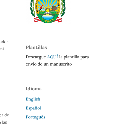
rado-
Plantillas
ani-
Descargue
AQUÍ
la plantilla para
envío de un manuscrito
Idioma
English
Español
ca de
Português
 las
e