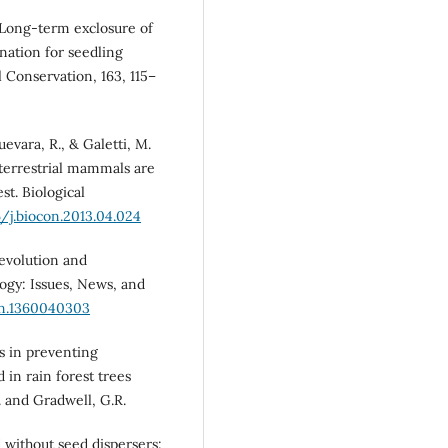
. Long-term exclosure of
unation for seedling
 Conservation, 163, 115–
Guevara, R., & Galetti, M.
terrestrial mammals are
st. Biological
6/j.biocon.2013.04.024
oevolution and
ogy: Issues, News, and
an.1360040303
es in preventing
in rain forest trees
. and Gradwell, G.R.
d without seed dispersers: