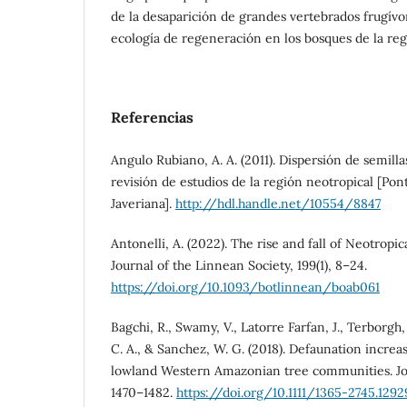
de la desaparición de grandes vertebrados frugívo
ecología de regeneración en los bosques de la re
Referencias
Angulo Rubiano, A. A. (2011). Dispersión de semilla
revisión de estudios de la región neotropical [Pont
Javeriana].
http://hdl.handle.net/10554/8847
Antonelli, A. (2022). The rise and fall of Neotropica
Journal of the Linnean Society, 199(1), 8–24.
https://doi.org/10.1093/botlinnean/boab061
Bagchi, R., Swamy, V., Latorre Farfan, J., Terborgh, J
C. A., & Sanchez, W. G. (2018). Defaunation increas
lowland Western Amazonian tree communities. Jour
1470–1482.
https://doi.org/10.1111/1365-2745.1292