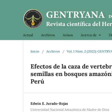
Actual
Archivos
Avisos
Acerca de
D
Inicio
/
Archivos
/
Vol. 1 Núm. 2 (2022): GENTR
Efectos de la caza de verteb
semillas en bosques amazóni
Perú
Edwin E. Jurado-Rojas
Universidad Nacional Amazónica de Madre de Dios