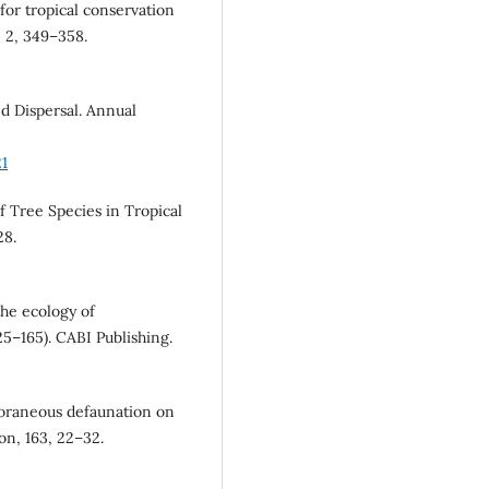
 for tropical conservation
, 2, 349–358.
ed Dispersal. Annual
21
f Tree Species in Tropical
28.
the ecology of
25–165). CABI Publishing.
mporaneous defaunation on
on, 163, 22–32.