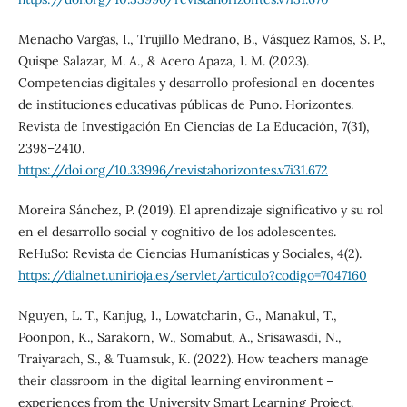
Menacho Vargas, I., Trujillo Medrano, B., Vásquez Ramos, S. P.,
Quispe Salazar, M. A., & Acero Apaza, I. M. (2023).
Competencias digitales y desarrollo profesional en docentes
de instituciones educativas públicas de Puno. Horizontes.
Revista de Investigación En Ciencias de La Educación, 7(31),
2398–2410.
https://doi.org/10.33996/revistahorizontes.v7i31.672
Moreira Sánchez, P. (2019). El aprendizaje significativo y su rol
en el desarrollo social y cognitivo de los adolescentes.
ReHuSo: Revista de Ciencias Humanísticas y Sociales, 4(2).
https://dialnet.unirioja.es/servlet/articulo?codigo=7047160
Nguyen, L. T., Kanjug, I., Lowatcharin, G., Manakul, T.,
Poonpon, K., Sarakorn, W., Somabut, A., Srisawasdi, N.,
Traiyarach, S., & Tuamsuk, K. (2022). How teachers manage
their classroom in the digital learning environment –
experiences from the University Smart Learning Project.