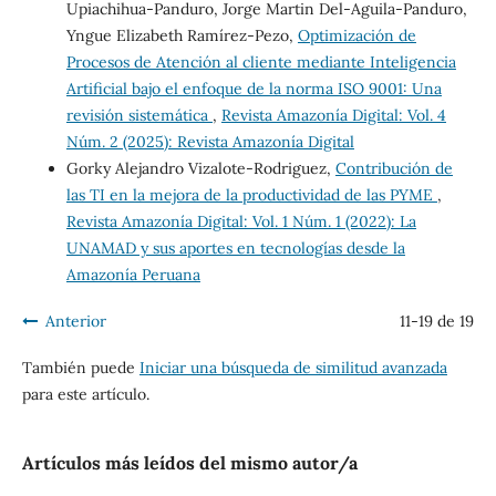
Upiachihua-Panduro, Jorge Martin Del-Aguila-Panduro,
Yngue Elizabeth Ramírez-Pezo,
Optimización de
Procesos de Atención al cliente mediante Inteligencia
Artificial bajo el enfoque de la norma ISO 9001: Una
revisión sistemática
,
Revista Amazonía Digital: Vol. 4
Núm. 2 (2025): Revista Amazonía Digital
Gorky Alejandro Vizalote-Rodriguez,
Contribución de
las TI en la mejora de la productividad de las PYME
,
Revista Amazonía Digital: Vol. 1 Núm. 1 (2022): La
UNAMAD y sus aportes en tecnologías desde la
Amazonía Peruana
Anterior
11-19 de 19
También puede
Iniciar una búsqueda de similitud avanzada
para este artículo.
Artículos más leídos del mismo autor/a