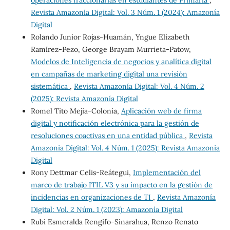
operaciones fraccionarias en estudiantes de Primaria
,
Revista Amazonía Digital: Vol. 3 Núm. 1 (2024): Amazonía
Digital
Rolando Junior Rojas-Huamán, Yngue Elizabeth
Ramírez-Pezo, George Brayam Murrieta-Patow,
Modelos de Inteligencia de negocios y analítica digital
en campañas de marketing digital una revisión
sistemática
,
Revista Amazonía Digital: Vol. 4 Núm. 2
(2025): Revista Amazonía Digital
Romel Tito Mejía-Colonia,
Aplicación web de firma
digital y notificación electrónica para la gestión de
resoluciones coactivas en una entidad pública
,
Revista
Amazonía Digital: Vol. 4 Núm. 1 (2025): Revista Amazonía
Digital
Rony Dettmar Celis-Reátegui,
Implementación del
marco de trabajo ITIL V3 y su impacto en la gestión de
incidencias en organizaciones de TI
,
Revista Amazonía
Digital: Vol. 2 Núm. 1 (2023): Amazonía Digital
Rubi Esmeralda Rengifo-Sinarahua, Renzo Renato