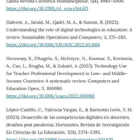
Latina Revista Científica Multidisciplinar, 5(4), 4985–5006.
https://doi.org/10.37811/cl_rcm.v5i4.671
Haleem, A., Javaid, M., Qadri, M. A., & Suman, R. (2022).
Understanding the role of digital technologies in education: A
review. Sustainable Operations and Computers, 3, 275–285.
https://doi.org/10.1016/J.SUSOC.2022.05.004
Hennessy, S., D’Angelo, S., McIntyre, N., Koomar, S., Kreimeia,
A., Cao, L., Brugha, M., & Zubairi, A. (2022). Technology Use
for Teacher Professional Development in Low- and Middle-
Income Countries: A systematic review. Computers and
Education Open, 3, 100080.
https://doi.org/10.1016/j.caeo.2022.100080
López-Castillo, C., Valencia Vargas, E., & Barinotto León, V. M.
(2023). Desarrollo de las competencias digitales en docentes,
desafíos post pandemia. Horizontes. Revista de Investigación
En Ciencias de La Educación, 7(31), 2374–2385.
https://doi.org/10.33996/revistahorizontes.v7i31.670