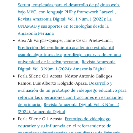
Scrum, empleadas para el desarrollo de páginas web,
bajo MVC, con lenguaje PHP y framework Laravel
,
Revista Amazonía Digital: Vol. 1 Núm. 1 (2022): La
UNAMAD y sus aportes en tecnologías desde la
Amazonía Peruana
Alex Ali Vargas-Quispe, Jaime Cesar Prieto-Luna,
Predicción del rendimiento académico estudiantil
usando algoritmos de aprendizaje supervisado en una
universidad de la selva peruana
,
Revista Amazonía
Digital: Vol. 3 Núm. 1 (2024): Amazonía Digital
Perla Silene Gil-Acosta, Néstor Antonio Gallegos-
Ramos, Luis Alberto Holgado-Apaza,
Desarrollo y
evaluación de un prototipo de videojuego educativo para
reforzar las operaciones con fracciones en estudiantes
de primaria
,
Revista Amazonía Digital: Vol. 3 Núm. 2
(2024): Amazonía Digital
Perla Silene Gil-Acosta,
Prototipo de videojuego
educativo y su influencia en el reforzamiento de