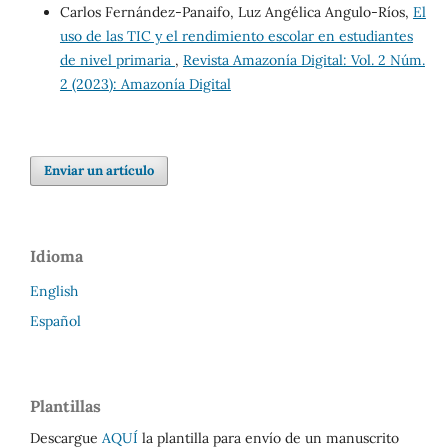
Carlos Fernández-Panaifo, Luz Angélica Angulo-Ríos,
El
uso de las TIC y el rendimiento escolar en estudiantes
de nivel primaria
,
Revista Amazonía Digital: Vol. 2 Núm.
2 (2023): Amazonía Digital
Enviar un artículo
Idioma
English
Español
Plantillas
Descargue
AQUÍ
la plantilla para envío de un manuscrito