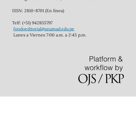
ISSN: 2810-8701 (En línea)
Telf: (+51) 942855797
fondoeditorial@unamad.edu.pe
Lunes a Viernes 7:00 a.m. a 2:45 p.m.