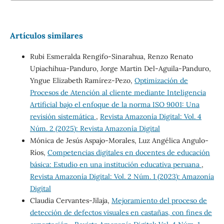
Artículos similares
Rubi Esmeralda Rengifo-Sinarahua, Renzo Renato
Upiachihua-Panduro, Jorge Martin Del-Aguila-Panduro,
Yngue Elizabeth Ramírez-Pezo,
Optimización de
Procesos de Atención al cliente mediante Inteligencia
Artificial bajo el enfoque de la norma ISO 9001: Una
revisión sistemática
,
Revista Amazonía Digital: Vol. 4
Núm. 2 (2025): Revista Amazonía Digital
Mónica de Jesús Aspajo-Morales, Luz Angélica Angulo-
Ríos,
Competencias digitales en docentes de educación
básica: Estudio en una institución educativa peruana
,
Revista Amazonía Digital: Vol. 2 Núm. 1 (2023): Amazonía
Digital
Claudia Cervantes-Jilaja,
Mejoramiento del proceso de
detección de defectos visuales en castañas, con fines de