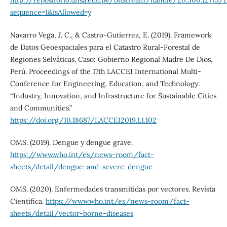
http://repositorio.unsa.edu.pe/bitstream/handle/20.500.12773/
sequence=1&isAllowed=y
Navarro Vega, J. C., & Castro-Gutierrez, E. (2019). Framework
de Datos Geoespaciales para el Catastro Rural-Forestal de
Regiones Selváticas. Caso: Gobierno Regional Madre De Dios,
Perú. Proceedings of the 17th LACCEI International Multi-
Conference for Engineering, Education, and Technology:
“Industry, Innovation, and Infrastructure for Sustainable Cities
and Communities.”
https://doi.org/10.18687/LACCEI2019.1.1.102
OMS. (2019). Dengue y dengue grave.
https://www.who.int/es/news-room/fact-
sheets/detail/dengue-and-severe-dengue
OMS. (2020). Enfermedades transmitidas por vectores. Revista
Cientifica.
https://www.who.int/es/news-room/fact-
sheets/detail/vector-borne-diseases