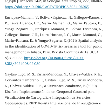
aegypti [Linnaeus, 1762] in Senegal. Acta Tropica, 222, 106065.
https://doi.org/10.1016/J.ACTATROPICA.2021.106065
Enríquez-Mamani, V., Bolívar-Espinoza, N., Gallegos-Ramos, J.
R., Laura-Huanca, J. C., Marín-Mamani, G., Marín-Paucara, E.,
Yunga-Zegarra, E., Enríquez-Mamani, V., Bolívar-Espinoza, N.,
Gallegos-Ramos, J. R., Laura-Huanca, J. C., Marín-Mamani, G.,
Marín-Paucara, E., & Yunga-Zegarra, E. (2021). Spatial analysis
in the identification of COVID-19 risk areas as a tool for public
management in Juliaca, Perú. Revista Científica de La UCSA,
8(2), 30–38.
https://doi.org/10.18004/ucsa/2409-
8752/2021.008.02.030
Gaytán-Lugo, M. S., Farías-Mendoza, N., Chávez-Valdez, R. E.,
Cervantes-Zambrano, F., Gaytán-Lugo, M. S., Farías-Mendoza,
N., Chávez-Valdez, R. E., & Cervantes-Zambrano, F. (2020).
Diseño e Implementación de un Geoportal Catastral para
Visualización de Cartografía e Integración de Servicios
Geoespaciales. RIIIT. Revista Internacional de Investigación e