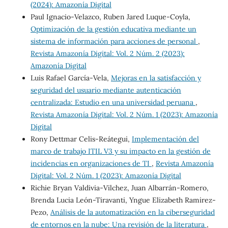
(2024): Amazonía Digital
Paul Ignacio-Velazco, Ruben Jared Luque-Coyla,
Optimización de la gestión educativa mediante un
sistema de información para acciones de personal
,
Revista Amazonía Digital: Vol. 2 Núm. 2 (2023):
Amazonía Digital
Luis Rafael García-Vela,
Mejoras en la satisfacción y
seguridad del usuario mediante autenticación
centralizada: Estudio en una universidad peruana
,
Revista Amazonía Digital: Vol. 2 Núm. 1 (2023): Amazonía
Digital
Rony Dettmar Celis-Reátegui,
Implementación del
marco de trabajo ITIL V3 y su impacto en la gestión de
incidencias en organizaciones de TI
,
Revista Amazonía
Digital: Vol. 2 Núm. 1 (2023): Amazonía Digital
Richie Bryan Valdivia-Vilchez, Juan Albarrán-Romero,
Brenda Lucia León-Tiravanti, Yngue Elizabeth Ramirez-
Pezo,
Análisis de la automatización en la ciberseguridad
de entornos en la nube: Una revisión de la literatura
,