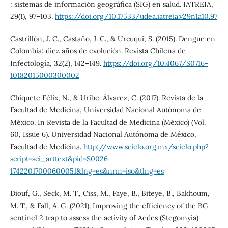
: sistemas de información geográfica (SIG) en salud. IATREIA,
29(1), 97–103.
https://doi.org/10.17533/udea.iatreia.v29n1a10.97
Castrillón, J. C., Castaño, J. C., & Urcuqui, S. (2015). Dengue en
Colombia: diez años de evolución. Revista Chilena de
Infectología, 32(2), 142–149.
https://doi.org/10.4067/S0716-
10182015000300002
Chiquete Félix, N., & Uribe-Álvarez, C. (2017). Revista de la
Facultad de Medicina, Universidad Nacional Autónoma de
México. In Revista de la Facultad de Medicina (México) (Vol.
60, Issue 6). Universidad Nacional Autónoma de México,
Facultad de Medicina.
http://www.scielo.org.mx/scielo.php?
script=sci_arttext&pid=S0026-
17422017000600051&lng=es&nrm=iso&tlng=es
Diouf, G., Seck, M. T., Ciss, M., Faye, B., Biteye, B., Bakhoum,
M. T., & Fall, A. G. (2021). Improving the efficiency of the BG
sentinel 2 trap to assess the activity of Aedes (Stegomyia)