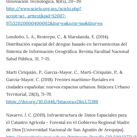
Innovación Tecnológica, 8(45), 20–39.
http://www.scielo.org.mx/scielo.php?
script=sci_arttext&pid=S2007-
97532020000400002&lng=es&nrm=iso&tlng=es
Londoño, L. A., Restrepo, C., & Marulanda, E. (2014).
Distribución espacial del dengue basado en herramientas del
Sistema de Información Geográfica. Revista Facultad Nacional
Salud Pública, 31, 7–15.
Martí Ciriquián, P., Garcia-Mayor, C., Martí-Ciriquián, P., &
García-Mayor, C. (2018). Frentes marítimo-fluviales en
ciudades españolas: nuevos espacios urbanos. Bitácora Urbano
Territorial, 28(3), 71–79.
https://doi.org/10.15446/bitacora.v28n3.72186
Navarro, J. C. (2019). Infraestructura de Datos Espaciales para
el Catastro Agrícola - Forestal en el Gobierno Regional Madre
de Dios [Universidad Nacional de San Agustín de Arequipa].