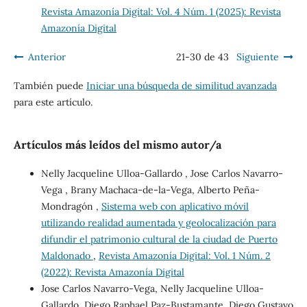
Revista Amazonía Digital: Vol. 4 Núm. 1 (2025): Revista
Amazonía Digital
Anterior
21-30 de 43
Siguiente
También puede
Iniciar una búsqueda de similitud avanzada
para este artículo.
Artículos más leídos del mismo autor/a
Nelly Jacqueline Ulloa-Gallardo , Jose Carlos Navarro-
Vega , Brany Machaca-de-la-Vega, Alberto Peña-
Mondragón ,
Sistema web con aplicativo móvil
utilizando realidad aumentada y geolocalización para
difundir el patrimonio cultural de la ciudad de Puerto
Maldonado
,
Revista Amazonía Digital: Vol. 1 Núm. 2
(2022): Revista Amazonía Digital
Jose Carlos Navarro-Vega, Nelly Jacqueline Ulloa-
Gallardo, Diego Raphael Paz-Bustamante, Diego Gustavo