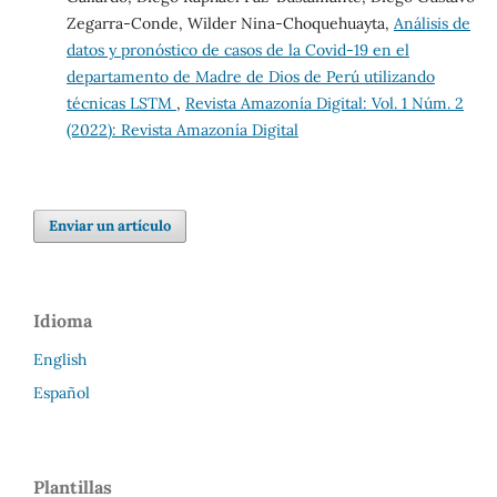
Zegarra-Conde, Wilder Nina-Choquehuayta,
Análisis de
datos y pronóstico de casos de la Covid-19 en el
departamento de Madre de Dios de Perú utilizando
técnicas LSTM
,
Revista Amazonía Digital: Vol. 1 Núm. 2
(2022): Revista Amazonía Digital
Enviar un artículo
Idioma
English
Español
Plantillas