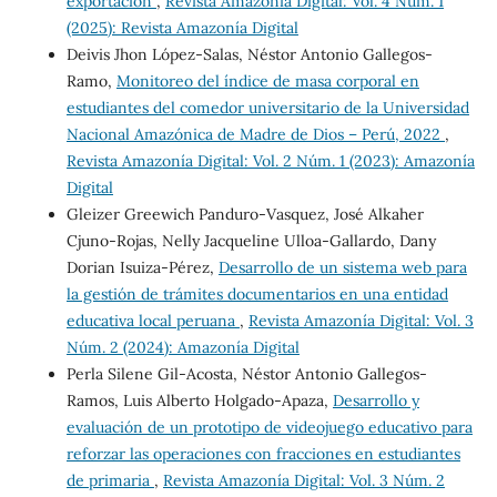
exportación
,
Revista Amazonía Digital: Vol. 4 Núm. 1
(2025): Revista Amazonía Digital
Deivis Jhon López-Salas, Néstor Antonio Gallegos-
Ramo,
Monitoreo del índice de masa corporal en
estudiantes del comedor universitario de la Universidad
Nacional Amazónica de Madre de Dios – Perú, 2022
,
Revista Amazonía Digital: Vol. 2 Núm. 1 (2023): Amazonía
Digital
Gleizer Greewich Panduro-Vasquez, José Alkaher
Cjuno-Rojas, Nelly Jacqueline Ulloa-Gallardo, Dany
Dorian Isuiza-Pérez,
Desarrollo de un sistema web para
la gestión de trámites documentarios en una entidad
educativa local peruana
,
Revista Amazonía Digital: Vol. 3
Núm. 2 (2024): Amazonía Digital
Perla Silene Gil-Acosta, Néstor Antonio Gallegos-
Ramos, Luis Alberto Holgado-Apaza,
Desarrollo y
evaluación de un prototipo de videojuego educativo para
reforzar las operaciones con fracciones en estudiantes
de primaria
,
Revista Amazonía Digital: Vol. 3 Núm. 2